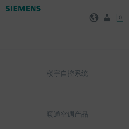
0
CN (zh)
用户
楼宇自控系统
暖通空调产品