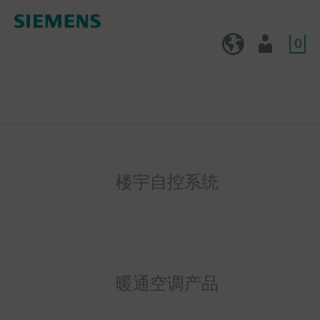
0
CN (zh)
用户
楼宇自控系统
暖通空调产品