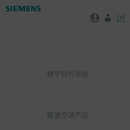
0
CN (zh)
用户
楼宇自控系统
暖通空调产品