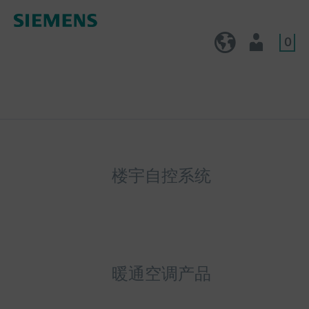
0
CN (zh)
用户
楼宇自控系统
暖通空调产品