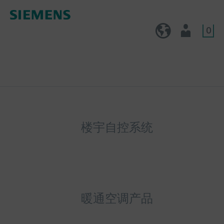
0
CN (zh)
用户
楼宇自控系统
暖通空调产品