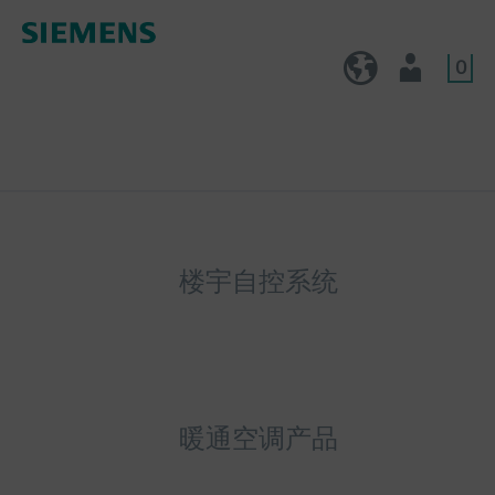
0
CN (zh)
用户
楼宇自控系统
暖通空调产品