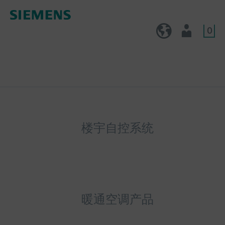
0
CN (zh)
用户
楼宇自控系统
暖通空调产品