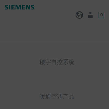
0
CN (zh)
用户
楼宇自控系统
暖通空调产品