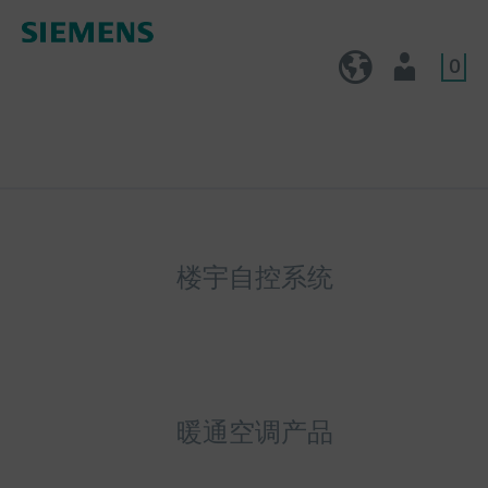
0
CN (zh)
用户
楼宇自控系统
暖通空调产品