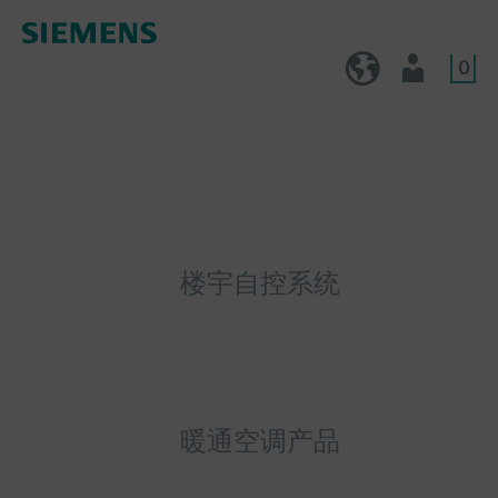
0
CN (zh)
用户
楼宇自控系统
暖通空调产品