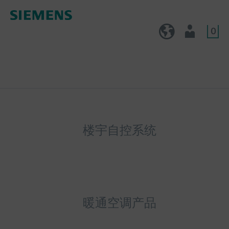
0
CN (zh)
用户
楼宇自控系统
暖通空调产品