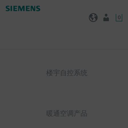
0
CN (zh)
用户
楼宇自控系统
暖通空调产品