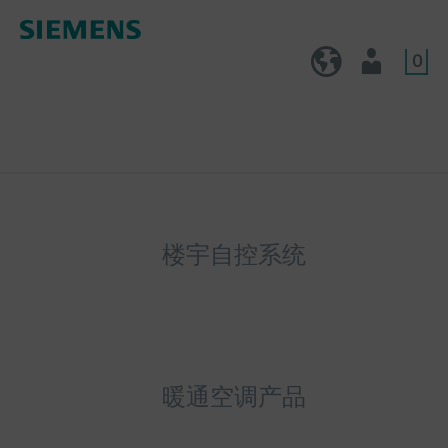
0
CN (zh)
用户
楼宇自控系统
暖通空调产品