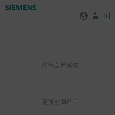
0
CN (zh)
用户
楼宇自控系统
暖通空调产品