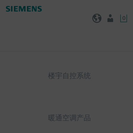
0
CN (zh)
用户
楼宇自控系统
暖通空调产品