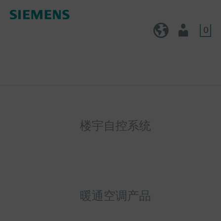
0
CN (zh)
用户
楼宇自控系统
暖通空调产品