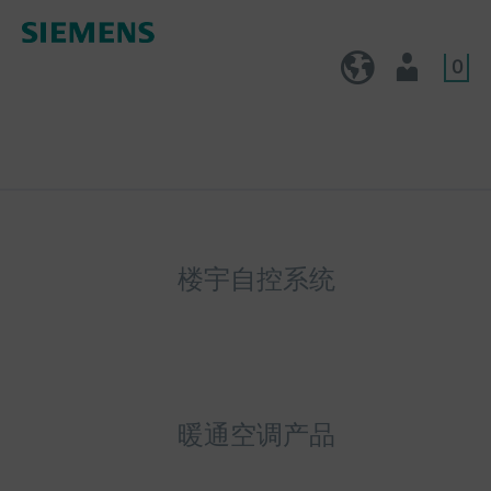
0
CN (zh)
用户
楼宇自控系统
暖通空调产品