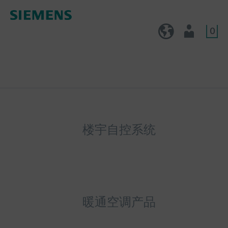
0
CN (zh)
用户
楼宇自控系统
暖通空调产品