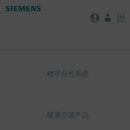
0
CN (zh)
用户
楼宇自控系统
暖通空调产品