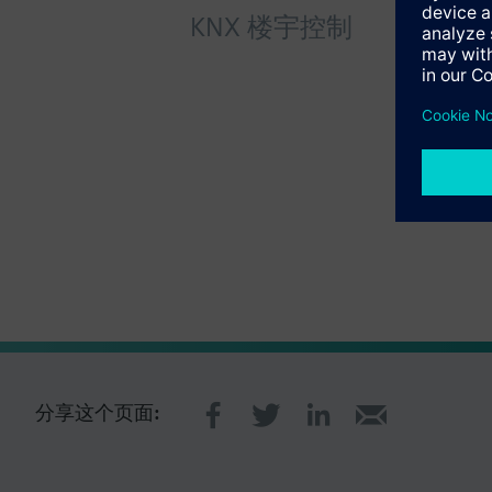
KNX 楼宇控制
分享这个页面: