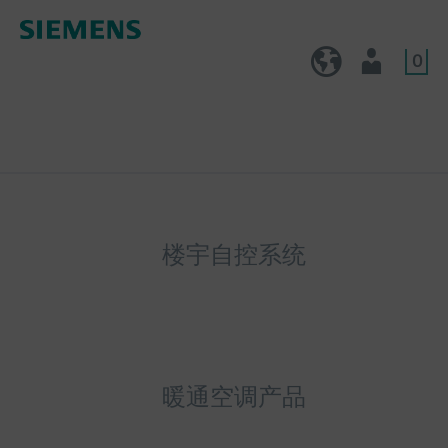
0
CN (zh)
用户
楼宇自控系统
暖通空调产品