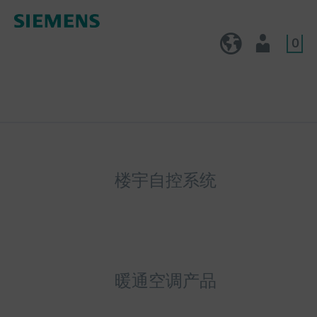
0
CN (zh)
用户
楼宇自控系统
暖通空调产品