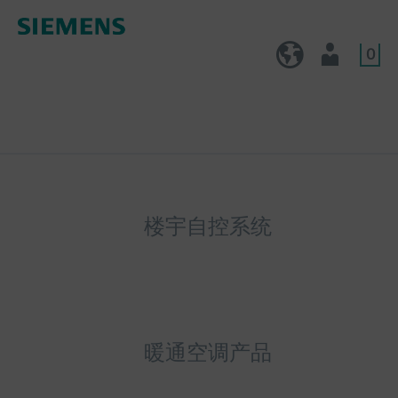
0
CN (zh)
用户
楼宇自控系统
暖通空调产品