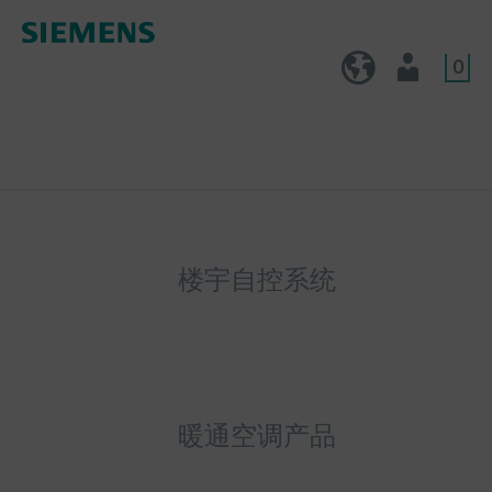
0
CN (zh)
用户
楼宇自控系统
暖通空调产品