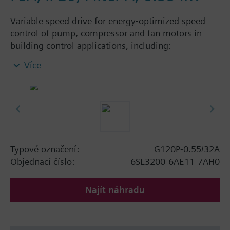
Variable speed drive for energy-optimized speed
control of pump, compressor and fan motors in
building control applications, including:
Powermodule PM230, ControlUnit CU230P-2 BT
Více
with screening plate without panel. Available
degree of protection: IP20 and IP55.
Additional info
When using a screening kit for the Power Module
the total height increases as follows: FSA: 80 mm;
FSB: 78 mm; FSC: 77 mm; FSD, FSE, FSF: 123 mm.
Typové označení:
G120P-0.55/32A
The depth increases when using a BOP-2 by 10
Objednací číslo:
6SL3200-6AE11-7AH0
mm, and with an IOP 20 mm.
Najít náhradu