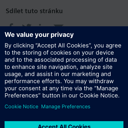
Sdílet tuto stránku
© Siemens Switzerland Ltd. 2017
Portfolio výrobků a ceny se mohou pro každou
zemi lišit.
Zásady ochrany osobních údajů
Podmínky užití