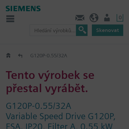
0
Kontakt
CZ (cs)
Uživatel
Skenovat
Old2New
G120P-0.55/32A
Tento výrobek se
přestal vyrábět.
G120P-0.55/32A
Variable Speed Drive G120P,
FSA, IP20, Filter A, 0.55 kW