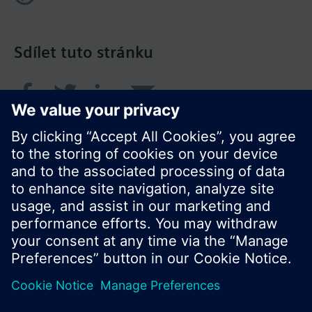
Sdílet tuto stránku
© Siemens Switzerland Ltd. 2017
Portfolio výrobků a ceny se mohou pro každou
zemi lišit.
Zásady ochrany osobních údajů