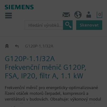
0
Kontakt
CZ (cs)
Uživatel
Skenovat
G120P..2A
G120P-1.1/32A
G120P-1.1/32A
Frekvenční měnič G120P,
FSA, IP20, filtr A, 1.1 kW
Frekvenční měnič pro energeticky-optimalizované
řízení otáček motorů čerpadel, kompresorů a
ventilátorů v budovách. Obsahuje: výkonový modul
PM230, řídicí jednotku CU230P-2-BT s montážním