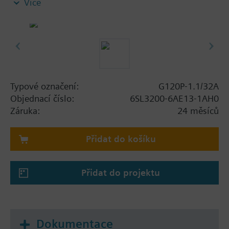
Více
plechem na odstínění, bez panelu.
Additional info
Při použití sady stínění pro výkonový modul se
celková výška zvětší následně: FSA: 80 mm; FSB: 78
mm; FSC: 77 mm; FSD, FSE, FSF: 123 mm.
Při použití BOP-2 se hloubka zvětší o 10 mm a s IOP
Typové označení:
G120P-1.1/32A
o 20 mm.
Objednací číslo:
6SL3200-6AE13-1AH0
Záruka:
24 měsíců
Přidat do košíku
Přidat do projektu
Dokumentace