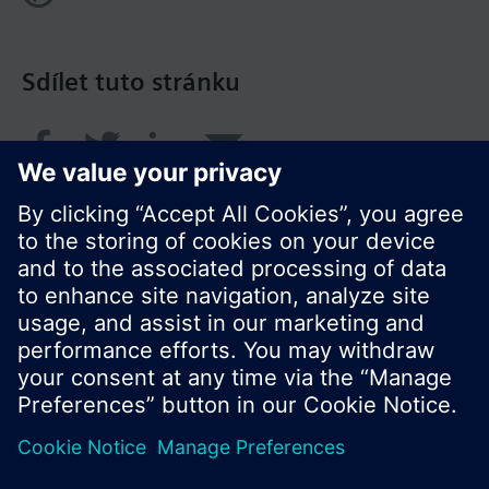
Sdílet tuto stránku
© Siemens Switzerland Ltd. 2017
Portfolio výrobků a ceny se mohou pro každou
zemi lišit.
Zásady ochrany osobních údajů