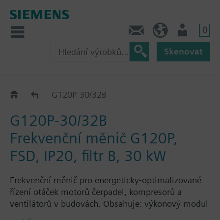
0
Kontakt
CZ (cs)
Uživatel
Skenovat
G120P..2B
G120P-30/32B
G120P-30/32B
Frekvenční měnič G120P,
FSD, IP20, filtr B, 30 kW
Frekvenční měnič pro energeticky-optimalizované
řízení otáček motorů čerpadel, kompresorů a
ventilátorů v budovách. Obsahuje: výkonový modul
PM230, řídicí jednotku CU230P-2-BT s montážním