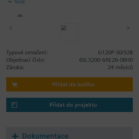
Více
plechem na odstínění, bez panelu.
Additional info
Při použití sady stínění pro výkonový modul se
celková výška zvětší následně: FSA: 80 mm; FSB: 78
mm; FSC: 77 mm; FSD, FSE, FSF: 123 mm .
Při použití BOP-2 se hloubka zvětší o 10 mm a s IOP
Typové označení:
G120P-30/32B
o 20 mm.
Objednací číslo:
6SL3200-6AE26-0BH0
Záruka:
24 měsíců
Přidat do košíku
Přidat do projektu
Dokumentace