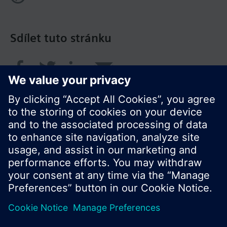
Sdílet tuto stránku
© Siemens Switzerland Ltd. 2017
Portfolio výrobků a ceny se mohou pro každou
zemi lišit.
Zásady ochrany osobních údajů