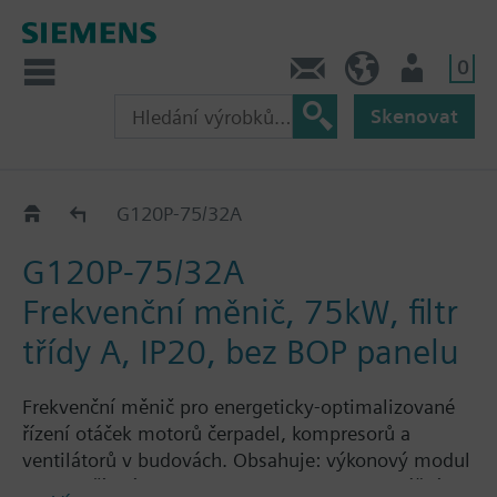
0
Kontakt
CZ (cs)
Uživatel
Skenovat
G120P..2A
G120P-75/32A
G120P-75/32A
Frekvenční měnič, 75kW, filtr
třídy A, IP20, bez BOP panelu
Frekvenční měnič pro energeticky-optimalizované
řízení otáček motorů čerpadel, kompresorů a
ventilátorů v budovách. Obsahuje: výkonový modul
PM230, řídicí jednotku CU230P-2-BT s montážním