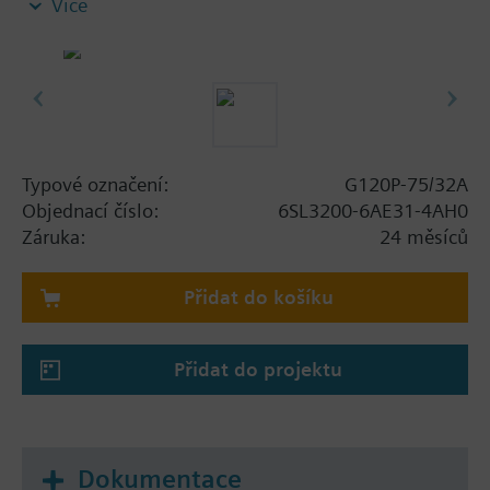
Více
plechem na odstínění, bez panelu.
Additional info
When using a screening kit for the Power Module
the total height increases as follows: FSA: 80 mm;
FSB: 78 mm; FSC: 77 mm; FSD, FSE, FSF: 123 mm .
The depth increases when using a BOP-2 by 10
Typové označení:
G120P-75/32A
mm, and with an IOP 20 mm.
Objednací číslo:
6SL3200-6AE31-4AH0
Záruka:
24 měsíců
Přidat do košíku
Přidat do projektu
Dokumentace