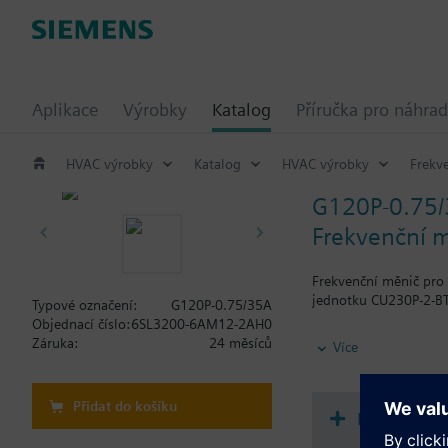
Aplikace
Výrobky
Katalog
Příručka pro náhrad
HVAC výrobky
Katalog
HVAC výrobky
Frekv
G120P-0.75
Frekvenční m
Frekvenční měnič pro 
jednotku CU230P-2-BT
Typové označení:
G120P-0.75/35A
Objednací číslo:
6SL3200-6AM12-2AH0
Additional info
Záruka:
24 měsíců
Více
Při použití BOP-2 neb
Přidat do košíku
Dokument