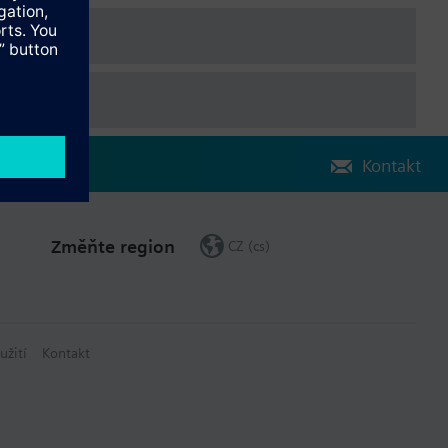
Kontakt
Změňte region
CZ (cs)
užití
Kontakt