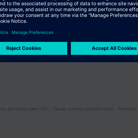
údaje
lní moduly
hou pro každou zemi lišit.
Zásady ochrany osobních údajů
Podmínky 