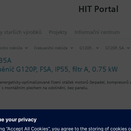
HIT Portal
y starších výrobků
Projekty
Informační centrum
enční měniče
Frekvenční měniče
G120P..
G120P..5A
/35A
ěnič G120P, FSA, IP55, filtr A, 0.75 kW
energeticky-optimalizované řízení otáček motorů čerpadel, kompresorů 
 s montážním plechem na odstínění, bez panelu.
o záslepky se hloubka zvětší o 5 mm, s IOP o 15 mm.
ace