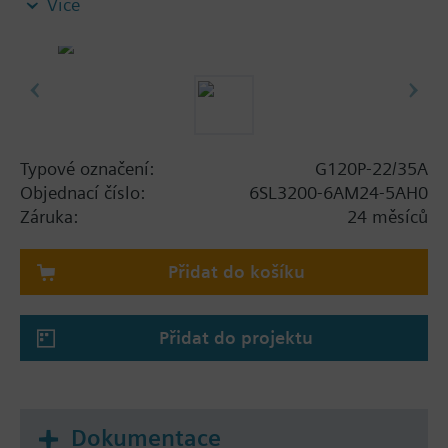
Více
plechem na odstínění, bez panelu.
Additional info
Při použití BOP-2 nebo záslepky se hloubka zvětší o
5 mm, s IOP o 15 mm.
Typové označení:
G120P-22/35A
Objednací číslo:
6SL3200-6AM24-5AH0
Záruka:
24 měsíců
Přidat do košíku
Přidat do projektu
Dokumentace