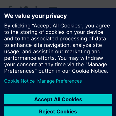
© Siemens Switzerland Ltd. 2017
Portfolio výrobků a ceny se mohou pro každou
zemi lišit.
Zásady ochrany osobních údajů
Podmínky užití
Kontakt