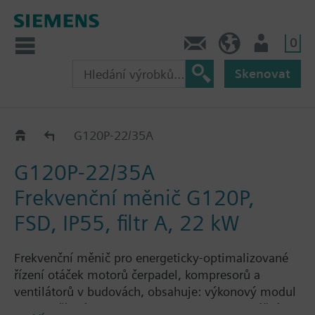
0
Kontakt
CZ (cs)
Uživatel
Skenovat
G120P..5A
G120P-22/35A
G120P-22/35A
Frekvenční měnič G120P,
FSD, IP55, filtr A, 22 kW
Frekvenční měnič pro energeticky-optimalizované
řízení otáček motorů čerpadel, kompresorů a
ventilátorů v budovách, obsahuje: výkonový modul
PM230, řídicí jednotku CU230P-2-BT s montážním