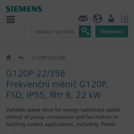
0
Kontakt
CZ (cs)
Uživatel
Skenovat
G120P..5B
G120P-22/35B
G120P-22/35B
Frekvenční měnič G120P,
FSD, IP55, filtr B, 22 kW
Variable speed drive for energy-optimized speed
control of pump, compressor and fan motors in
building control applications, including: Power
Module PM230, Control Unit CU230P-2-BT with