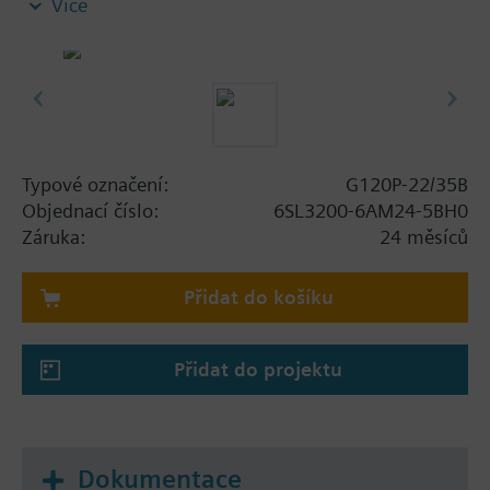
Více
screening plate without panel.
Additional info
Při použití BOP-2 nebo záslepky se hloubka zvětší o
5 mm, s IOP o 15 mm.
Typové označení:
G120P-22/35B
Objednací číslo:
6SL3200-6AM24-5BH0
Záruka:
24 měsíců
Přidat do košíku
Přidat do projektu
Dokumentace