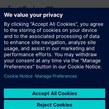
© Siemens Switzerland Ltd. 2017
Portfolio výrobků a ceny se mohou pro každou
zemi lišit.
Zásady ochrany osobních údajů
Podmínky užití
Kontakt