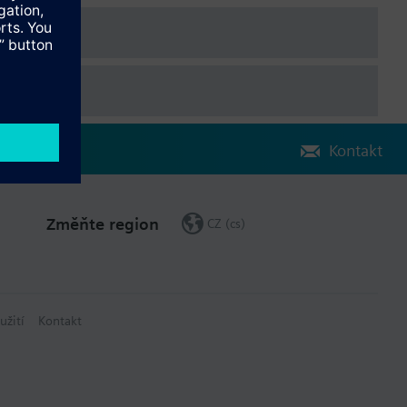
Kontakt
Změňte region
CZ (cs)
užití
Kontakt