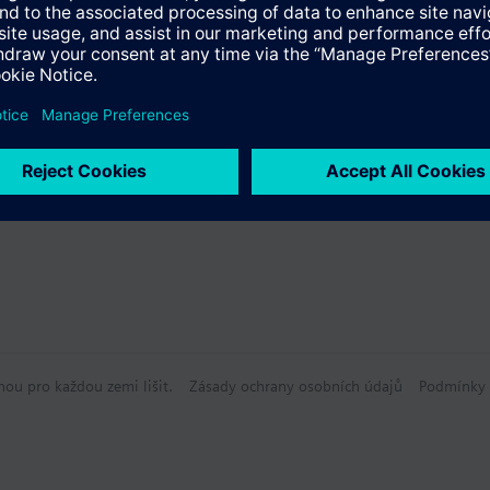
údaje
lní moduly
hou pro každou zemi lišit.
Zásady ochrany osobních údajů
Podmínky 