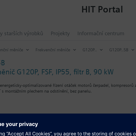
HIT Portal
y starších výrobků
Projekty
Informační centrum
enční měniče
Frekvenční měniče
G120P..
G120P..5B
5B
nič G120P, FSF, IP55, filtr B, 90 kW
energeticky-optimalizované řízení otáček motorů čerpadel, kompresorů 
 s montážním plechem na odstínění, bez panelu.
o záslepky se hloubka zvětší o 5 mm, s IOP o 15 mm.
ace