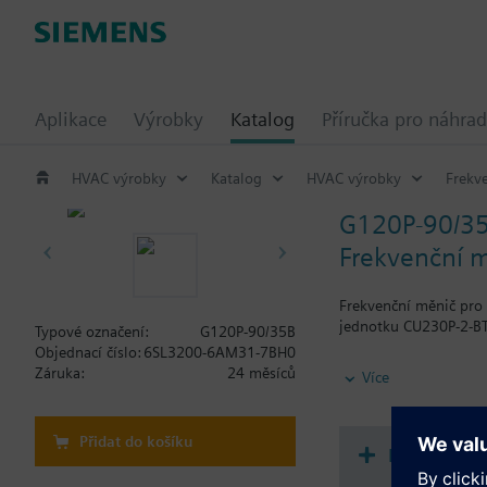
Aplikace
Výrobky
Katalog
Příručka pro náhrad
HVAC výrobky
Katalog
HVAC výrobky
Frekv
G120P-90/3
Frekvenční mě
Frekvenční měnič pro 
jednotku CU230P-2-BT
Typové označení:
G120P-90/35B
Objednací číslo:
6SL3200-6AM31-7BH0
Additional info
Záruka:
24 měsíců
Více
Při použití BOP-2 neb
Přidat do košíku
Dokument