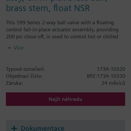
brass stem, float NSR
This 599 Series 2-way ball valve with a floating
control fail-in-place actuator assembly, providing
200 psi close-off, is used to control hot or chilled
water and up to 50% Glycol solution in convectors,
Více
fan coil units, unit conditioners, radiation and
reheat coils. This 1-1/4-inch valve is 63 Cv, equal
percentage flow characteristic, with chrome-plated
Typové označení:
173A-10320
brass ball and brass stem, and an operating handle
Objednací číslo:
BPZ:173A-10320
that can manually operate the valve in the event of
Záruka:
24 měsíců
power failure.
Najít náhradu
Dokumentace