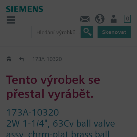
0
Kontakt
CZ (cs)
Uživatel
Skenovat
Old2New
173A-10320
Tento výrobek se
přestal vyrábět.
173A-10320
2W 1-1/4", 63Cv ball valve
assy, chrm-plat brass ball,