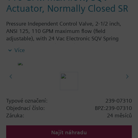
Actuator, Normally Closed SR
Pressure Independent Control Valve, 2-1/2 inch,
ANSI 125, 110 GPM maximum flow (field
adjustable), with 24 Vac Electronic SQV Spring
Return Actuator, 3P (floating), 0-10V or 4-20mA,
Více
Fail Closed
Typové označení:
239-07310
Objednací číslo:
BPZ:239-07310
Záruka:
24 měsíců
Najít náhradu