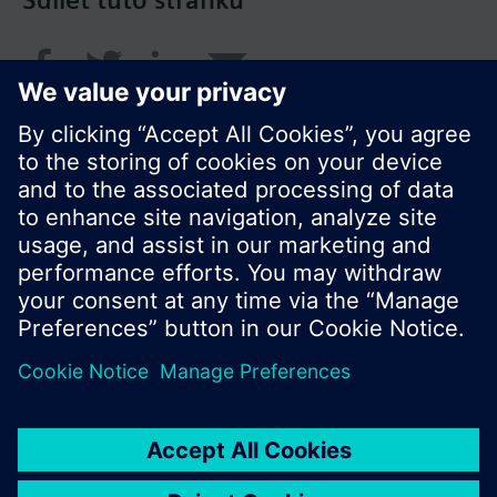
Sdílet tuto stránku
© Siemens Switzerland Ltd. 2017
Portfolio výrobků a ceny se mohou pro každou
zemi lišit.
Zásady ochrany osobních údajů
Podmínky užití
Kontakt