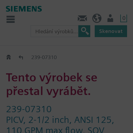
0
Kontakt
CZ (cs)
Uživatel
Skenovat
Old2New
239-07310
Tento výrobek se
přestal vyrábět.
239-07310
PICV, 2-1/2 inch, ANSI 125,
110 GPM max flow, SQV