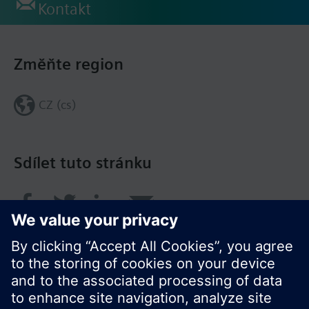
Kontakt
Změňte region
CZ (cs)
Sdílet tuto stránku