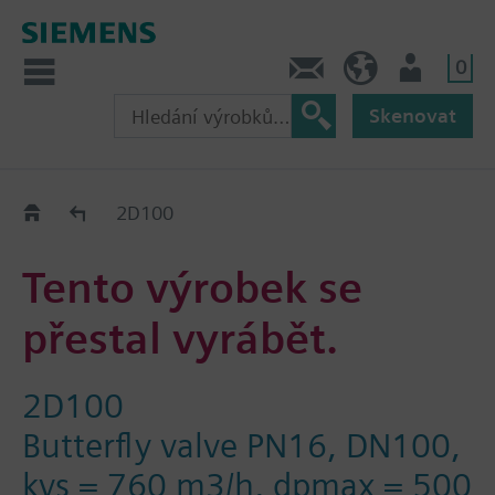
0
Kontakt
CZ (cs)
Uživatel
Skenovat
Old2New
2D100
Tento výrobek se
přestal vyrábět.
2D100
Butterfly valve PN16, DN100,
kvs = 760 m3/h, dpmax = 500