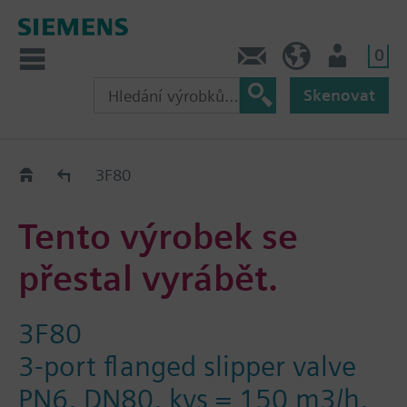
0
Kontakt
CZ (cs)
Uživatel
Skenovat
Old2New
3F80
Tento výrobek se
přestal vyrábět.
3F80
3-port flanged slipper valve
PN6, DN80, kvs = 150 m3/h,