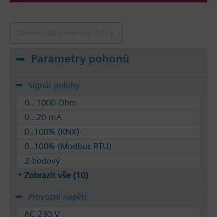
Odstranit všechny filtry
Parametry pohonů
Signál polohy
0...1000 Ohm
0...20 mA
0..100% (KNX)
0..100% (Modbus RTU)
2-bodový
Zobrazit vše (10)
Provozní napětí
AC 230 V