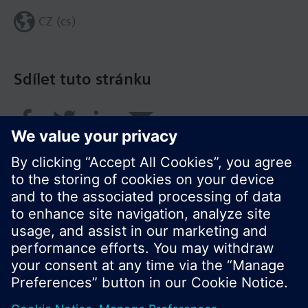
CZ (cs)
Sdílet tuto stránku
© Siemens Switzerland Ltd. 2017
Portfolio výrobků a ceny se mohou pro každou
zemi lišit.