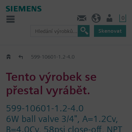
0
Kontakt
CZ (cs)
Uživatel
Skenovat
Old2New
599-10601-1.2-4.0
Tento výrobek se
přestal vyrábět.
599-10601-1.2-4.0
6W ball valve 3/4", A=1.2Cv,
B=4.0Cv, 58psi close-off, NPT