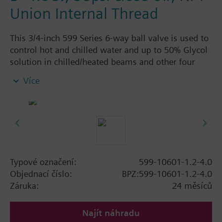
Union Internal Thread
This 3/4-inch 599 Series 6-way ball valve is used to
control hot and chilled water and up to 50% Glycol
solution in chilled/heated beams and other four
pipe systems using a single valve and actuator.
Více
Source A = 1.2 Cv and Source B = 4.0 Cv, linear flow
characteristic and chrome-plated brass ball and
stainless steel stem and Cv washers. There is a
handle for manual operation of the valve in the
event of power failure.
Typové označení:
599-10601-1.2-4.0
Objednací číslo:
BPZ:599-10601-1.2-4.0
Záruka:
24 měsíců
Najít náhradu