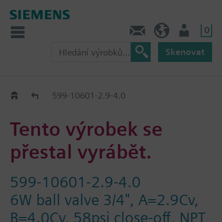
0
Kontakt
CZ (cs)
Uživatel
Skenovat
Old2New
599-10601-2.9-4.0
Tento výrobek se
přestal vyrábět.
599-10601-2.9-4.0
6W ball valve 3/4", A=2.9Cv,
B=4.0Cv, 58psi close-off, NPT