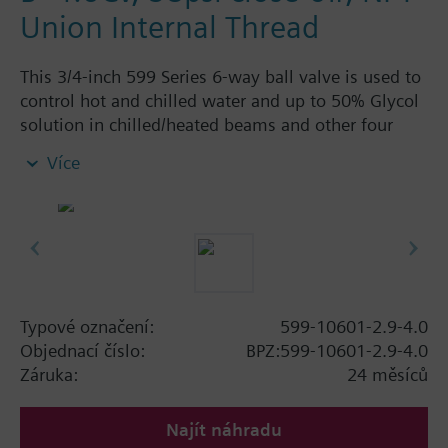
Union Internal Thread
This 3/4-inch 599 Series 6-way ball valve is used to
control hot and chilled water and up to 50% Glycol
solution in chilled/heated beams and other four
pipe systems using a single valve and actuator.
Více
Source A = 2.9 Cv and Source B = 4.0 Cv, linear flow
characteristic and chrome-plated brass ball and
stainless steel stem and Cv washers. There is a
handle for manual operation of the valve in the
event of power failure.
Typové označení:
599-10601-2.9-4.0
Objednací číslo:
BPZ:599-10601-2.9-4.0
Záruka:
24 měsíců
Najít náhradu