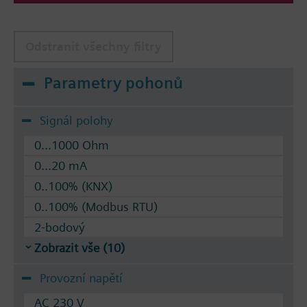
Odstranit všechny filtry
Parametry pohonů
Signál polohy
0...1000 Ohm
0...20 mA
0..100% (KNX)
0..100% (Modbus RTU)
2-bodový
Zobrazit vše (10)
Provozní napětí
AC 230 V