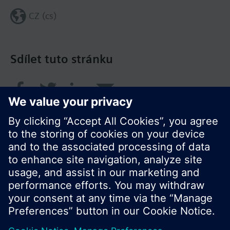
CZ (cs)
Sdílet tuto stránku
© Siemens Switzerland Ltd. 2017
Portfolio výrobků a ceny se mohou pro každou
zemi lišit.