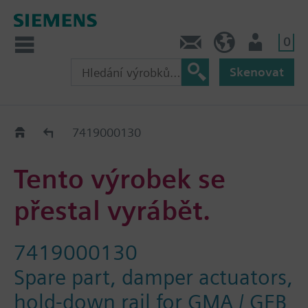
0
Kontakt
CZ (cs)
Uživatel
Skenovat
Old2New
7419000130
Tento výrobek se
přestal vyrábět.
7419000130
Spare part, damper actuators,
hold-down rail for GMA / GEB