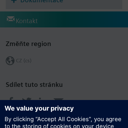
Kontakt
Změňte region
CZ (cs)
Sdílet tuto stránku