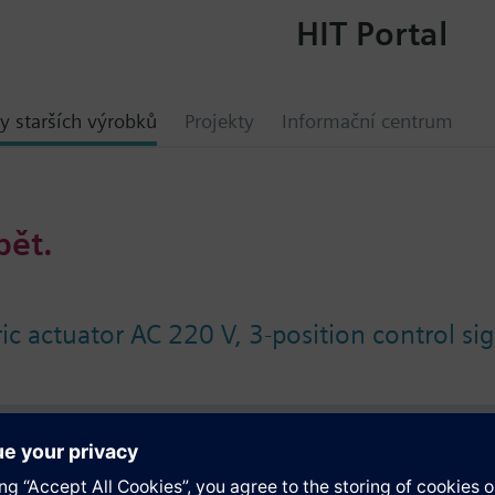
HIT Portal
y starších výrobků
Projekty
Informační centrum
bět.
c actuator AC 220 V, 3-position control si
ace