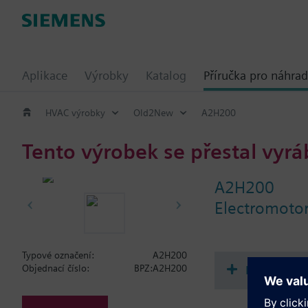
Aplikace
Výrobky
Katalog
Příručka pro náhrad
HVAC výrobky
Old2New
A2H200
Tento výrobek se přestal vyrá
A2H200
Electromotori
Typové označení:
A2H200
Dokument
Objednací číslo:
BPZ:A2H200