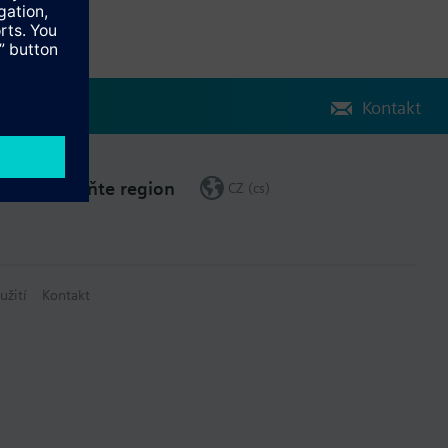
Kontakt
Změňte region
CZ (cs)
užití
Kontakt