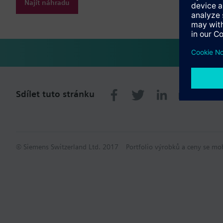
Najít náhradu
Sdílet tuto stránku
© Siemens Switzerland Ltd. 2017
Portfolio výrobků a ceny se mo