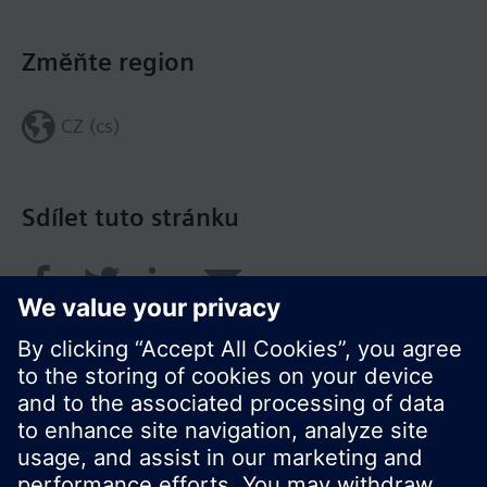
Změňte region
CZ (cs)
Sdílet tuto stránku