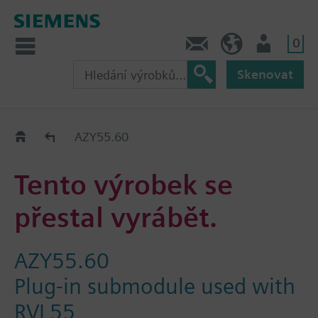
0
Kontakt
CZ (cs)
Uživatel
Skenovat
Old2New
AZY55.60
Tento výrobek se
přestal vyrábět.
AZY55.60
Plug-in submodule used with
RVL55