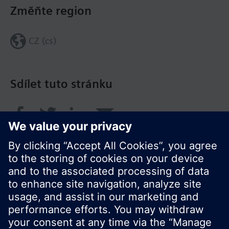
Změňte region
CZ (cs)
Sdílet tuto stránku
© Siemens Switzerland Ltd. 2017