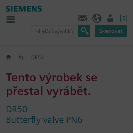
0
Kontakt
CZ (cs)
Uživatel
Skenovat
Old2New
DR50
Tento výrobek se
přestal vyrábět.
DR50
Butterfly valve PN6