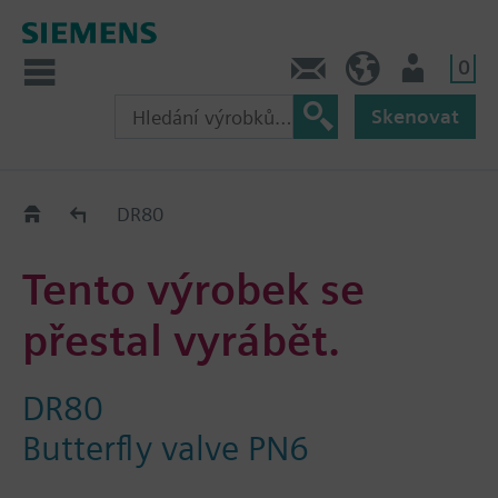
0
Kontakt
CZ (cs)
Uživatel
Skenovat
Old2New
DR80
Tento výrobek se
přestal vyrábět.
DR80
Butterfly valve PN6