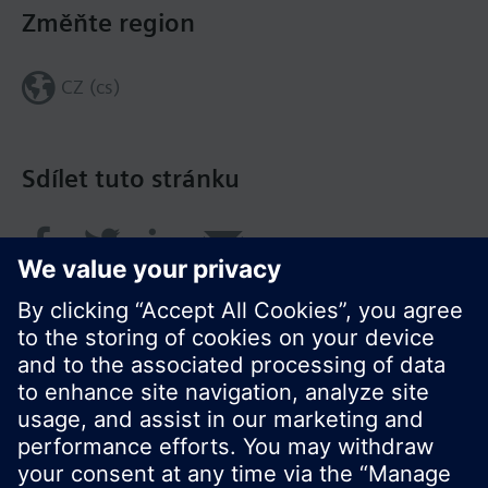
Změňte region
CZ (cs)
Sdílet tuto stránku
© Siemens Switzerland Ltd. 2017