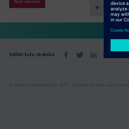
Najít náhradu
Technické 
Sdílet tuto stránku
© Siemens Switzerland Ltd. 2017
Portfolio výrobků a ceny se mo