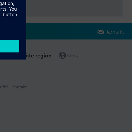
Kontakt
Změňte region
CZ (cs)
užití
Kontakt