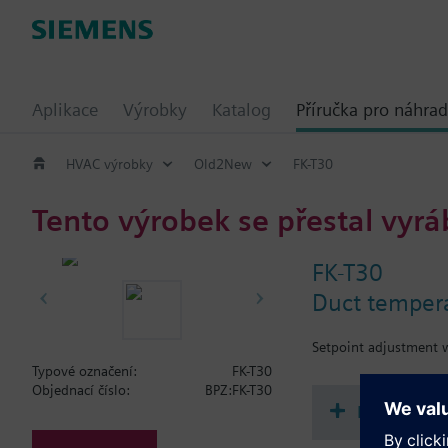
Aplikace
Výrobky
Katalog
Příručka pro náhrad
HVAC výrobky
Old2New
FK-T30
Tento výrobek se přestal vyrá
FK-T30
Duct tempera
Setpoint adjustment w
Typové označení:
FK-T30
Objednací číslo:
BPZ:FK-T30
Dokument