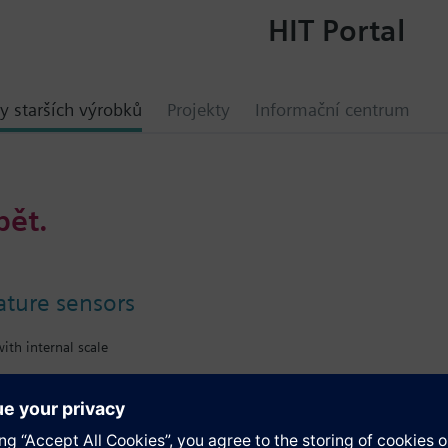
HIT Portal
y starších výrobků
Projekty
Informační centrum
bět.
ture sensors
ith internal scale
ace