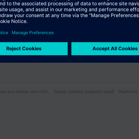
údaje
hou pro každou zemi lišit.
Zásady ochrany osobních údajů
Podmínky 