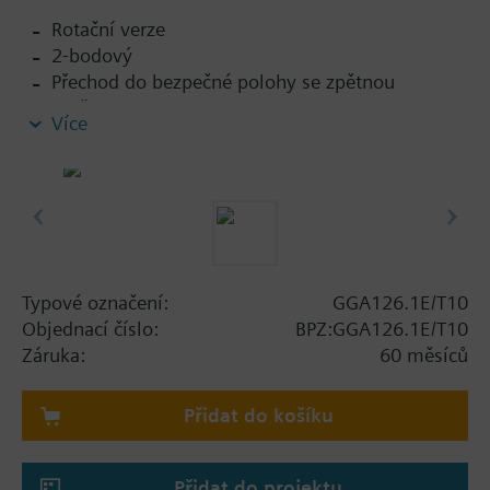
Rotační verze
2-bodový
Přechod do bezpečné polohy se zpětnou
pružinou
Více
Zařízení pro sledování teploty (pro 72 °C)
Fixní pomocné spínače pro spínací body 5 ° a 80
°
Pevné spojení mezi pohonem a čtvercovou
hřídelí klapky (10x10)
Ruční nastavení
Ukazatel polohy
Typové označení:
GGA126.1E/T10
Robustní, odlehčený celokovový kryt vyrobený z
Objednací číslo:
BPZ:GGA126.1E/T10
litého hliníku a připojený kabel o délce 0.9 m
Záruka:
60 měsíců
Stupeň ochrany: Zařízení pro sledování teploty
IP54 / Pohon IP54
Přidat do košíku
Přidat do projektu