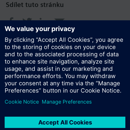
Sdílet tuto stránku
© Siemens Switzerland Ltd. 2017
Portfolio výrobků a ceny se mohou pro každou
zemi lišit.
Zásady ochrany osobních údajů
Podmínky užití