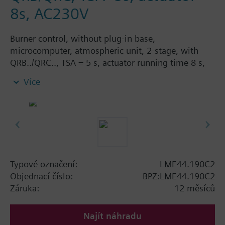
8s, AC230V
Burner control, without plug-in base,
microcomputer, atmospheric unit, 2-stage, with
QRB../QRC.., TSA = 5 s, actuator running time 8 s,
AC 230 V, 50/60 Hz.
Více
Typové označení:
LME44.190C2
Objednací číslo:
BPZ:LME44.190C2
Záruka:
12 měsíců
Najít náhradu