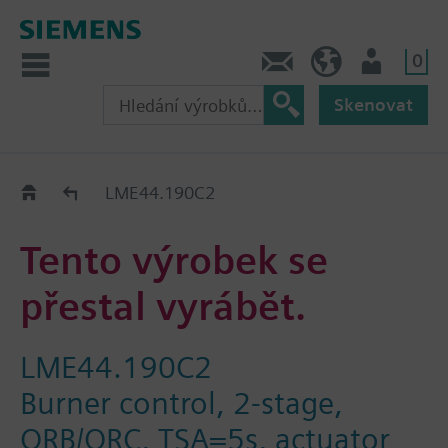
0
Kontakt
CZ (cs)
Uživatel
Skenovat
Old2New
LME44.190C2
Tento výrobek se
přestal vyrábět.
LME44.190C2
Burner control, 2-stage,
QRB/QRC, TSA=5s, actuator