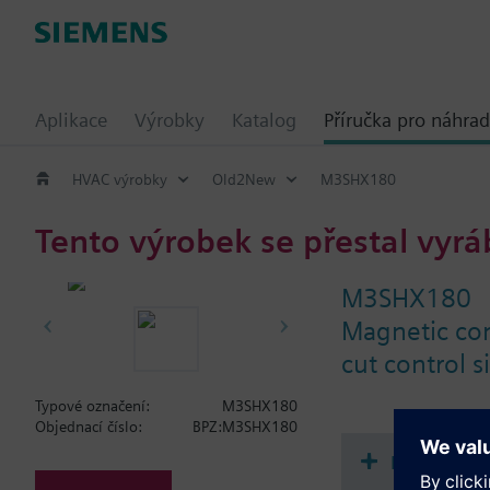
Aplikace
Výrobky
Katalog
Příručka pro náhrad
HVAC výrobky
Old2New
M3SHX180
Tento výrobek se přestal vyrá
M3SHX180
Magnetic con
cut control s
Typové označení:
M3SHX180
Objednací číslo:
BPZ:M3SHX180
Dokument