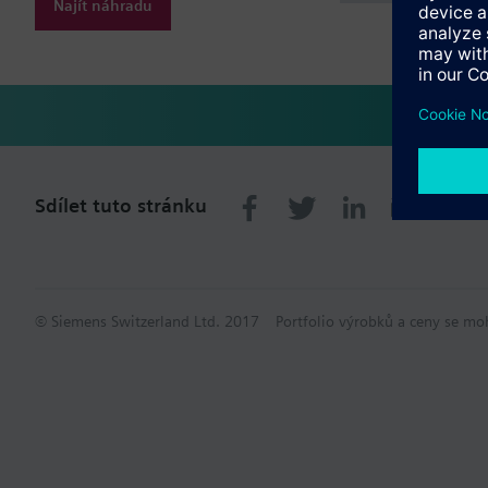
Najít náhradu
Sdílet tuto stránku
© Siemens Switzerland Ltd. 2017
Portfolio výrobků a ceny se mo