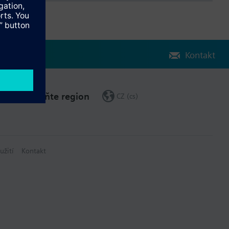
Kontakt
Změňte region
CZ (cs)
užití
Kontakt