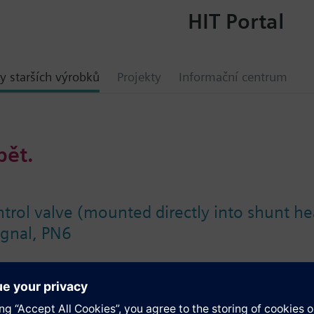
HIT Portal
y starších výrobků
Projekty
Informační centrum
bět.
trol valve (mounted directly into shunt he
ignal, PN6
ace