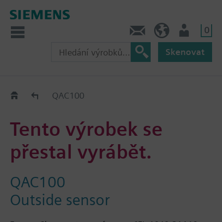
0
Kontakt
CZ (cs)
Uživatel
Skenovat
Old2New
QAC100
Tento výrobek se
přestal vyrábět.
QAC100
Outside sensor