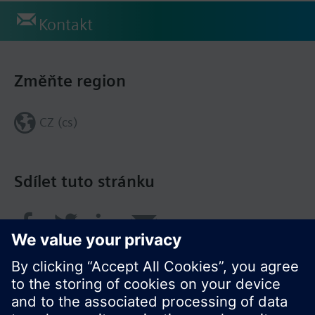
Kontakt
Změňte region
CZ (cs)
Sdílet tuto stránku