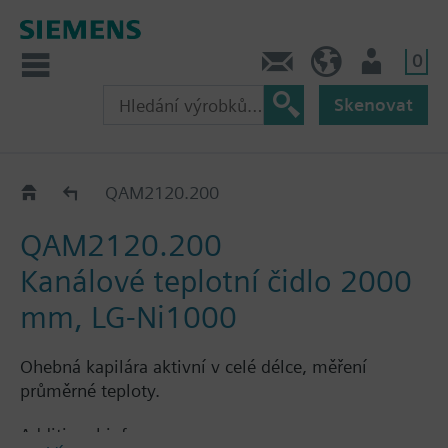
0
Kontakt
CZ (cs)
Uživatel
Skenovat
QAM21..
QAM2120.200
QAM2120.200
Kanálové teplotní čidlo 2000
mm, LG-Ni1000
Ohebná kapilára aktivní v celé délce, měření
průměrné teploty.
Additional info