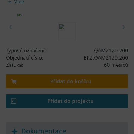
Více
Poznámka k upevnění:
Dodáváno včetně montážní příruby.
Typové označení:
QAM2120.200
Objednací číslo:
BPZ:QAM2120.200
Záruka:
60 měsíců
Přidat do košíku
Přidat do projektu
Dokumentace