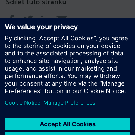
Sdílet tuto stránku
© Siemens Switzerland Ltd. 2017
Portfolio výrobků a ceny se mohou pro každou
zemi lišit.
Zásady ochrany osobních údajů
Podmínky užití