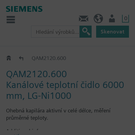
0
Kontakt
CZ (cs)
Uživatel
Skenovat
QAM21..
QAM2120.600
QAM2120.600
Kanálové teplotní čidlo 6000
mm, LG-Ni1000
Ohebná kapilára aktivní v celé délce, měření
průměrné teploty.
Additional info