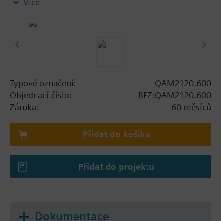
Více
Poznámka k upevnění:
Dodáváno včetně montážní příruby.
Typové označení:
QAM2120.600
Objednací číslo:
BPZ:QAM2120.600
Záruka:
60 měsíců
Přidat do košíku
Přidat do projektu
Dokumentace