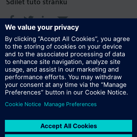
Sdílet tuto stránku
© Siemens Switzerland Ltd. 2017
Portfolio výrobků a ceny se mohou pro každou
zemi lišit.
Zásady ochrany osobních údajů
Podmínky užití